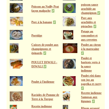
poisson sauce
Poisson au Noilly Prat
arachide au
façon malgache
champignon
Porc aux
Porc à la banane
arachides et
pistaches
Potage au
Porridge
concombre et
aux crevettes
Cuisses de poulet aux
Poulet au citron
champignons et
à la marocaine
épinards
Poulet et
POULET DIWALI -
haricots verts à
DIWALI
la sauce
indienne
Poulet rôti dans
son jus au
Poulet à l'indienne
paprika et curry
Recette indienne
Ravioles de Pomme de
Samosas aux
Terre à la Turque
légumes
Recette indienne
Rhum arrangé