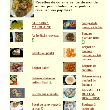
Recettes de cuisine venus du monde
entier pour chatouiller et parfois
réveiller nos papilles !
AL HARIRA
Antipasti de
MAROCAINE
piments à la feta
Bananes
Apéro litchis crevettes
plantain frites
Beignet de
bananes
Bastilas au poulet
plantain au lait
de coco
Beignets de
Beignet italien
crevettes
Beignets turcs (
Beignets d'oignons
nombril de
indiens Bhaji
femme )
BLANQUETTE
Biscotti aux amandes
DE VEAU
HONGROISE
Boeuf au curry rouge à
Boulettes à
la thaï
l'orientale