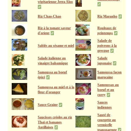
végétarienne Jeera Aloo
Riz Chao-Chao
Riz Maranho
Riz à la tomate saveur
Rouleaux de
d'orient
printemps
Salade de
Sablés au sésame et miel
poivrons à la
grecque
Salade italienne au
Salade
vinaigre balsamique
japonaise
Samoussa au boeuf
Samoussa façon
épicé
marocaine
Samoussas au
Samoussa au miel et à la
boeuf et au
fleur d'oranger
curry
Sauces
Sauce Graine
indiennes
Sauté de
Saucisses créoles au riz
courgette au
Thaï et bananes
vermicelle
Antillaises
transparente