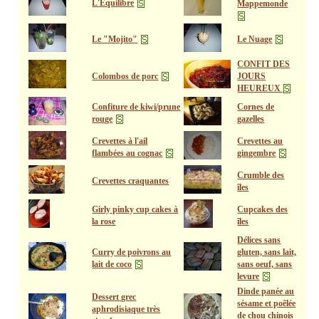
L'Equilibre
Mappemonde
Le "Mojito"
Le Nuage
CONFIT DES
Colombos de porc
JOURS
HEUREUX
Confiture de kiwi/prune
Cornes de
rouge
gazelles
Crevettes à l'ail
Crevettes au
flambées au cognac
gingembre
Crumble des
Crevettes craquantes
îles
Girly pinky cup cakes à
Cupcakes des
la rose
îles
Délices sans
Curry de poivrons au
gluten, sans lait,
lait de coco
sans oeuf, sans
levure
Dinde panée au
Dessert grec
sésame et poêlée
aphrodisiaque très
de chou chinois