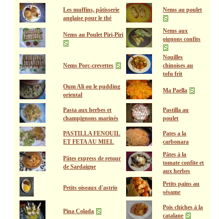
Les muffins, pâtisserie
Nems au poulet
anglaise pour le thé
Nems aux
Nems au Poulet Piri-Piri
oignons confits
Nouilles
Nems Porc-crevettes
chinoises au
tofu frit
Oum Ali ou le pudding
Ma Paella
oriental
Pasta aux herbes et
Pastilla au
champignons marinés
poulet
PASTILLA FENOUIL
Pates a la
ET FETA AU MIEL
carbonara
Pâtes à la
Pâtes express de retour
tomate confite et
de Sardaigne
aux herbes
Petits pains au
Petits oiseaux d'astrio
sésame
Pois chiches à la
Pina Colada
catalane