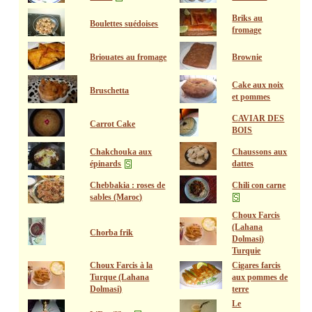
Briks au
Boulettes suédoises
fromage
Briouates au fromage
Brownie
Cake aux noix
Bruschetta
et pommes
CAVIAR DES
Carrot Cake
BOIS
Chakchouka aux
Chaussons aux
épinards
dattes
Chebbakia : roses de
Chili con carne
sables (Maroc)
Choux Farcis
(Lahana
Chorba frik
Dolmasi)
Turquie
Choux Farcis à la
Cigares farcis
Turque (Lahana
aux pommes de
Dolmasi)
terre
Le