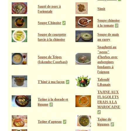
Sauté de porc à
Simit
l'orientale
Soupe chinoise
Soupe Chinoise
à la tomate
Soupe de courgette
Soupe de maïs
farcie à la chinoise
au curry
Spaghetti au
"pesto"
Soupe de Tripes
d'herbes avec
(Iskembe Coorbasi)
aubergines
fondants à
l'oignon
Taboulé
T'hiné à ma façon
Libanais
TAJINE AUX
FLAGOLETS
Tajine à la dorade et
FRAIS A LA
légume
MAROCAINE
Tajine de
Tajine d'agneau
légumes