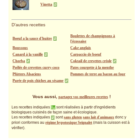
Vinetta
D'autres recettes
Boulettes de champignons à
Boeuf a la sauce d'huitre
l'écossaise
Boussous
Cake anglais
Canard à la vanille
Carpaccio de boeuf
Chorba
Coktail de crevettes créole
Poêlée de crevettes curry-coco
Pates courgette à la menthe
Pfütters Alsaciens
Pommes de terre au bacon au four
Purée de pois chiches au sésame
Vous aussi,
!
partagez vos meilleures recettes
Les recettes indiquées
sont réalisées à partir d'ingrédients
biologiques cuisinés de façon saine et écologique.
Les recettes indiquées
sont
sans gluten
sans lait d'animaux
donc y
priori conformes au
régime hypotoxique Seignalet
(mais la cuisson est à
vérifier).