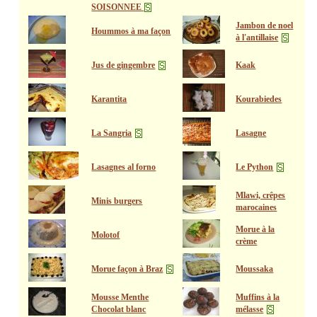
SOISONNEE
Jambon de noel
Hoummos à ma façon
à l'antillaise
Jus de gingembre
Kaak
Karantita
Kourabiedes
La Sangria
Lasagne
Lasagnes al forno
Le Python
Mlawi, crêpes
Minis burgers
marocaines
Morue à la
Molotof
crème
Morue façon à Braz
Moussaka
Mousse Menthe
Muffins à la
Chocolat blanc
mélasse