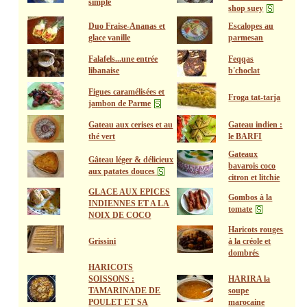
simple
shop suey
Duo Fraise-Ananas et
Escalopes au
glace vanille
parmesan
Falafels...une entrée
Feqqas
libanaise
b'choclat
Figues caramélisées et
Froga tat-tarja
jambon de Parme
Gateau aux cerises et au
Gateau indien :
thé vert
le BARFI
Gateaux
Gâteau léger & délicieux
bavarois coco
aux patates douces
citron et litchie
GLACE AUX EPICES
Gombos à la
INDIENNES ET A LA
tomate
NOIX DE COCO
Haricots rouges
Grissini
à la créole et
dombrés
HARICOTS
SOISSONS :
HARIRA la
TAMARINADE DE
soupe
POULET ET SA
marocaine