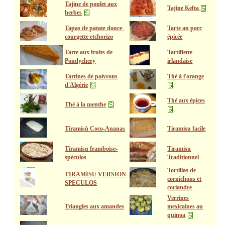
Tajine de poulet aux
Tajine Kefta
herbes
Tapas de patate douce-
Tarte au porc
courgette etchorizo
épicée
Tarte aux fruits de
Tartiflette
Pondychery
irlandaise
Tartines de poivrons
Thé à l'orange
d'Algérie
Thé aux épices
Thé à la menthe
Tiramisù Coco-Ananas
Tiramisu facile
Tiramisu framboise-
Tiramisu
spéculos
Traditionnel
Tortillas de
TIRAMISU VERSION
cornichons et
SPECULOS
coriandre
Verrines
Triangles aux amandes
mexicaines au
quinoa