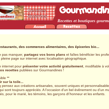
Recettes et boutiques gour
estaurants, des commerces alimentaires, des épiceries bio
...
 ne pas manquer,
partagez vos bons plans
et faîtes bénéficier les prof
e pleine page sur internet avec localisation géographique.
e internet pour
présenter votre activité gratuitement
, modifiable à vo
vos recettes
publiées sur Gourmandines !
ible **
sur la toile...
pensez aux créations artisanales, souvent uniques et personnalisable
e
qui sont toujours appréciés. A l'occasion d'un bel évênement ou d'un ma
és, pour le marié, les témoins, les garçons d\'honneur et les enfants.