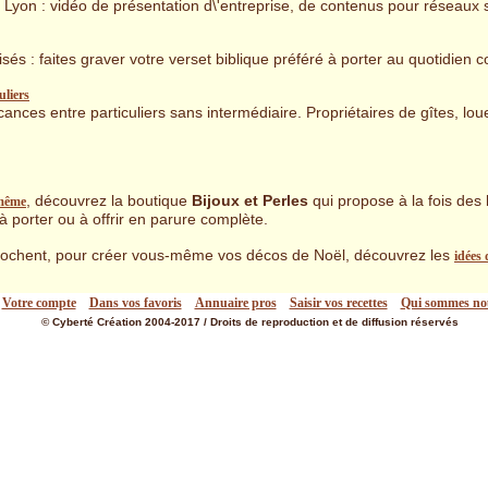
à Lyon : vidéo de présentation d\'entreprise, de contenus pour réseaux 
isés : faites graver votre verset biblique préféré à porter au quotidie
uliers
ances entre particuliers sans intermédiaire. Propriétaires de gîtes, l
, découvrez la boutique
Bijoux et Perles
qui propose à la fois des 
-même
 à porter ou à offrir en parure complète.
prochent, pour créer vous-même vos décos de Noël, découvrez les
idées 
Votre compte
Dans vos favoris
Annuaire pros
Saisir vos recettes
Qui sommes no
© Cyberté Création 2004-2017 / Droits de reproduction et de diffusion réservés