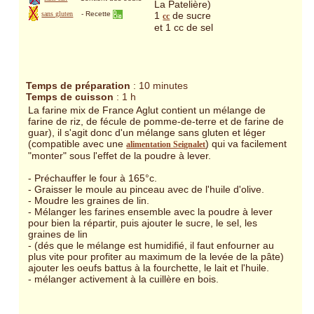
La Patelière)
1
de sucre
sans gluten
-
Recette
cc
et 1 cc de sel
Temps de préparation
: 10 minutes
Temps de cuisson
: 1 h
La farine mix de France Aglut contient un mélange de
farine de riz, de fécule de pomme-de-terre et de farine de
guar), il s'agit donc d'un mélange sans gluten et léger
(compatible avec une
) qui va facilement
alimentation Seignalet
"monter" sous l'effet de la poudre à lever.
- Préchauffer le four à 165°c.
- Graisser le moule au pinceau avec de l'huile d'olive.
- Moudre les graines de lin.
- Mélanger les farines ensemble avec la poudre à lever
pour bien la répartir, puis ajouter le sucre, le sel, les
graines de lin
- (dés que le mélange est humidifié, il faut enfourner au
plus vite pour profiter au maximum de la levée de la pâte)
ajouter les oeufs battus à la fourchette, le lait et l'huile.
- mélanger activement à la cuillère en bois.