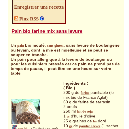
Enregistrer une recette
Flux RSS
Pain bio farine mix sans levure
Un
bio moulé,
, sans levure de boulangerie
pain
sans gluten
ou levain, dont la mie est moelleuse et se peut se
couper en tranche.
Un pain pour allergique à la levure de boulanger ou
pour les cuisiniers pressés car ce pain ne prend pas de
temps de pause, il peut être en une heure sur votre
table.
Ingrédients :
( Bio )
200 g de
panifiable (le
farine
mix bio de France Aglut)
60 g de farine de sarrasin
2 oeufs
250 ml
lait de soja
1
d'huile d'olive
cs
25 g graines de
doré
lin
10
de
(1 sachet
gr
poudre à lever
sans lait
- Contient des oeufs