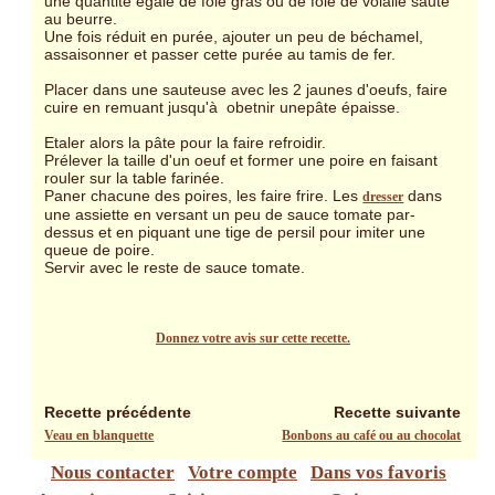
une quantité égale de foie gras ou de foie de volaile sauté
au beurre.
Une fois réduit en purée, ajouter un peu de béchamel,
assaisonner et passer cette purée au tamis de fer.
Placer dans une sauteuse avec les 2 jaunes d'oeufs, faire
cuire en remuant jusqu'à obetnir unepâte épaisse.
Etaler alors la pâte pour la faire refroidir.
Prélever la taille d'un oeuf et former une poire en faisant
rouler sur la table farinée.
Paner chacune des poires, les faire frire. Les
dans
dresser
une assiette en versant un peu de sauce tomate par-
dessus et en piquant une tige de persil pour imiter une
queue de poire.
Servir avec le reste de sauce tomate.
Donnez votre avis sur cette recette.
Recette précédente
Recette suivante
Veau en blanquette
Bonbons au café ou au chocolat
Nous contacter
Votre compte
Dans vos favoris