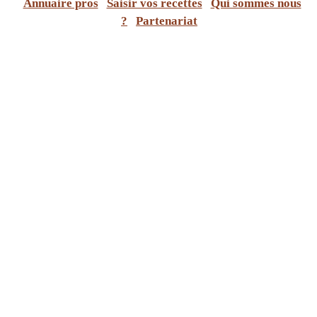
Annuaire pros
Saisir vos recettes
Qui sommes nous
?
Partenariat