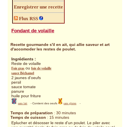
Enregistrer une recette
Flux RSS
Fondant de volaille
Recette gourmande s'il en ait, qui allie saveur et art
d'accomoder les restes de poulet.
Ingrédients :
Reste de volaille
ou
Foie gras
foie de volaille
sauce Béchamel
2 jaunes d'oeufs
persil
sauce tomate
panure
huile pour friture
sans lait
- Contient des oeufs
sans gluten
-
Temps de préparation
: 30 minutes
Temps de cuisson
: 15 minutes
Eplucher et désosser le reste d'un poulet. Le piler avec