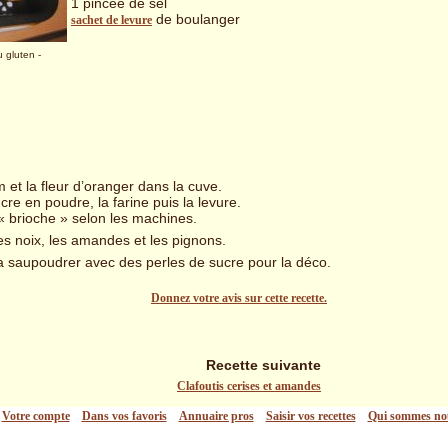
1 pincée de sel
de boulanger
sachet de levure
u gluten
-
um et la fleur d’oranger dans la cuve.
cre en poudre, la farine puis la levure.
 brioche » selon les machines.
 les noix, les amandes et les pignons.
la saupoudrer avec des perles de sucre pour la déco.
Donnez votre avis sur cette recette.
Recette suivante
Clafoutis cerises et amandes
Votre compte
Dans vos favoris
Annuaire pros
Saisir vos recettes
Qui sommes no