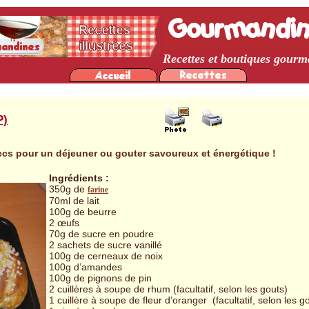
Recettes et boutiques gour
P)
cs pour un déjeuner ou gouter savoureux et énergétique !
Ingrédients :
350g de
farine
70ml de lait
100g de beurre
2 œufs
70g de sucre en poudre
2 sachets de sucre vanillé
100g de cerneaux de noix
100g d’amandes
100g de pignons de pin
2 cuillères à soupe de rhum (facultatif, selon les gouts)
1 cuillère à soupe de fleur d’oranger (facultatif, selon les g