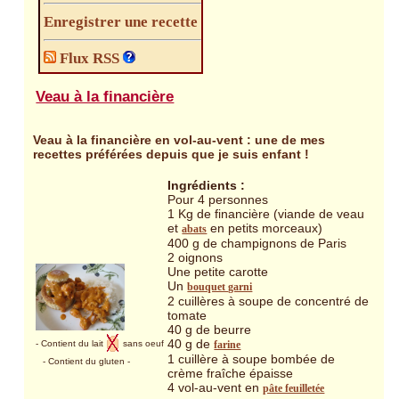
Enregistrer une recette
Flux RSS
Veau à la financière
Veau à la financière en vol-au-vent : une de mes
recettes préférées depuis que je suis enfant !
Ingrédients :
Pour 4 personnes
1 Kg de financière (viande de veau
et
en petits morceaux)
abats
400 g de champignons de Paris
2 oignons
Une petite carotte
Un
bouquet garni
2 cuillères à soupe de concentré de
tomate
40 g de beurre
40 g de
- Contient du lait
sans oeuf
farine
1 cuillère à soupe bombée de
- Contient du gluten
-
crème fraîche épaisse
4 vol-au-vent en
pâte feuilletée