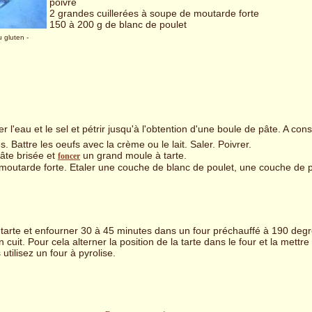
poivre
2 grandes cuillerées à soupe de moutarde forte
150 à 200 g de blanc de poulet
u gluten
-
er l'eau et le sel et pétrir jusqu'à l'obtention d'une boule de pâte. A con
. Battre les oeufs avec la crème ou le lait. Saler. Poivrer.
pâte brisée et
un grand moule à tarte.
foncer
outarde forte. Etaler une couche de blanc de poulet, une couche de po
 tarte et enfourner 30 à 45 minutes dans un four préchauffé à 190 degr
ien cuit. Pour cela alterner la position de la tarte dans le four et la mettr
utilisez un four à pyrolise.