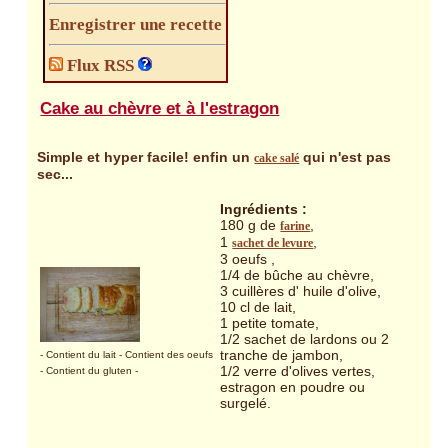
Enregistrer une recette
Flux RSS
Cake au chèvre et à l'estragon
Simple et hyper facile! enfin un
qui n'est pas
cake salé
sec...
Ingrédients :
180 g de
,
farine
1
,
sachet de levure
3 oeufs ,
1/4 de bûche au chèvre,
3 cuillères d' huile d'olive,
10 cl de lait,
1 petite tomate,
1/2 sachet de lardons ou 2
tranche de jambon,
- Contient du lait
- Contient des oeufs
1/2 verre d'olives vertes,
- Contient du gluten
-
estragon en poudre ou
surgelé.