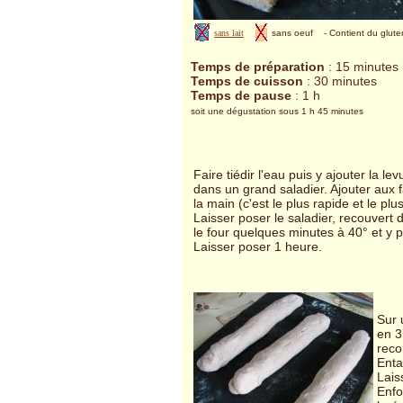
sans lait
sans oeuf
- Contient du glut
Temps de préparation
: 15 minutes
Temps de cuisson
: 30 minutes
Temps de pause
: 1 h
soit une dégustation sous 1 h 45 minutes
Faire tiédir l'eau puis y ajouter la le
dans un grand saladier. Ajouter aux f
la main (c'est le plus rapide et le plus
Laisser poser le saladier, recouvert 
le four quelques minutes à 40° et y pl
Laisser poser 1 heure.
Sur 
en 3
reco
Enta
Lais
Enfo