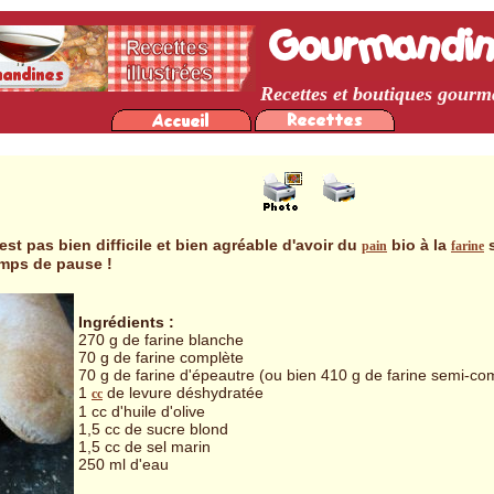
Recettes et boutiques gour
st pas bien difficile et bien agréable d'avoir du
bio à la
s
pain
farine
temps de pause !
Ingrédients :
270 g de farine blanche
70 g de farine complète
70 g de farine d'épeautre (ou bien 410 g de farine semi-co
1
de levure déshydratée
cc
1 cc d'huile d'olive
1,5 cc de sucre blond
1,5 cc de sel marin
250 ml d'eau