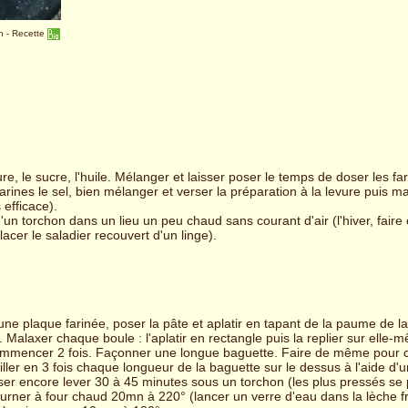
en
-
Recette
vure, le sucre, l'huile. Mélanger et laisser poser le temps de doser les fa
arines le sel, bien mélanger et verser la préparation à la levure puis m
 efficace).
d'un torchon dans un lieu un peu chaud sans courant d'air (l'hiver, faire
acer le saladier recouvert d'un linge).
une plaque farinée, poser la pâte et aplatir en tapant de la paume de l
. Malaxer chaque boule : l'aplatir en rectangle puis la replier sur elle-mê
mmencer 2 fois. Façonner une longue baguette. Faire de même pour 
iller en 3 fois chaque longueur de la baguette sur le dessus à l'aide d'u
ser encore lever 30 à 45 minutes sous un torchon (les plus pressés se
urner à four chaud 20mn à 220° (lancer un verre d'eau dans la lèche fr