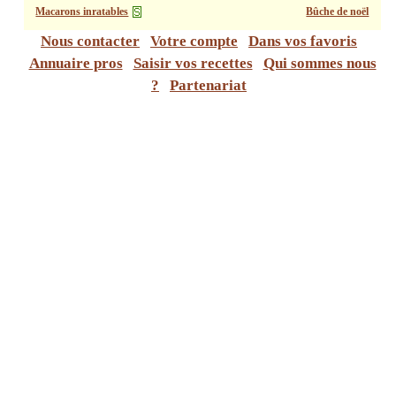
Macarons inratables
Bûche de noël
Nous contacter
Votre compte
Dans vos favoris
Annuaire pros
Saisir vos recettes
Qui sommes nous
?
Partenariat