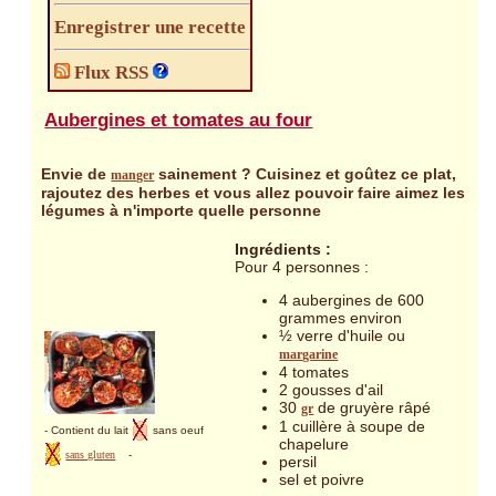
Enregistrer une recette
Flux RSS
Aubergines et tomates au four
Envie de
sainement ? Cuisinez et goûtez ce plat,
manger
rajoutez des herbes et vous allez pouvoir faire aimez les
légumes à n'importe quelle personne
Ingrédients :
Pour 4 personnes :
4 aubergines de 600
grammes environ
½ verre d'huile ou
margarine
4 tomates
2 gousses d'ail
30
de gruyère râpé
gr
1 cuillère à soupe de
- Contient du lait
sans oeuf
chapelure
sans gluten
-
persil
sel et poivre