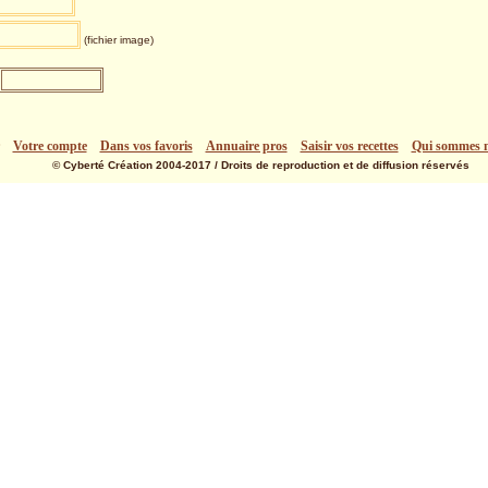
(fichier image)
Votre compte
Dans vos favoris
Annuaire pros
Saisir vos recettes
Qui sommes 
© Cyberté Création 2004-2017 / Droits de reproduction et de diffusion réservés