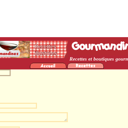
moule au lait, cacao-cardamome
Recettes et boutiques gou
igner votre avis, avec un lien vers votre profil.