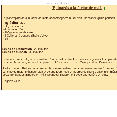
Epinards à la farine de maïs
Ce plat d’épinards à la farine de maïs accompagnera aussi bien une viande qu’un poisson.
Ingrédients :
• 1kg d’épinards
• 4 gousses d’ail
• 300g de farine de maïs
• 8 Cuillères à soupes d’huile d’olive
• Sel
Temps de préparation
: 20 minutes
Temps de cuisson
: 30 minutes
Dans une casserole, versez un litre d’eau et faites chauffer. Lavez et égouttez les épinar
Dès que l’eau bout, versez les épinards et l’ail coupé très fin. Cuire pendant 15 minutes.
Retirez du feu. Retirez de la casserole une tasse d’eau de la cuisson et versez 2 tasses d’
la farine de maïs. Mélanger bien avec une fourchette et incorporez l’huile d’olive, bien mél
doux pendant 15 minutes en mélangeant continuellement avec une cuillère en bois.
Régalez vous !