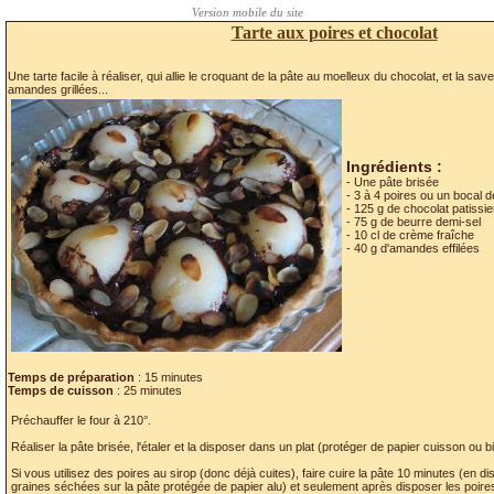
Tarte aux poires et chocolat
Une tarte facile à réaliser, qui allie le croquant de la pâte au moelleux du chocolat, et la sav
amandes grillées...
Ingrédients :
- Une pâte brisée
- 3 à 4 poires ou un bocal d
- 125 g de chocolat patissie
- 75 g de beurre demi-sel
- 10 cl de crème fraîche
- 40 g d'amandes effilées
Temps de préparation
: 15 minutes
Temps de cuisson
: 25 minutes
Préchauffer le four à 210°.
Réaliser la pâte brisée, l'étaler et la disposer dans un plat (protéger de papier cuisson ou b
Si vous utilisez des poires au sirop (donc déjà cuites), faire cuire la pâte 10 minutes (en d
graines séchées sur la pâte protégée de papier alu) et seulement après disposer les poires 