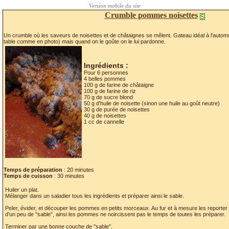
Crumble pommes noisettes
Un crumble où les saveurs de noisettes et de châtaignes se mêlent. Gateau idéal à l'automne, 
table comme en photo) mais quand on le goûte on le lui pardonne.
Ingrédients :
Pour 6 personnes
4 belles pommes
100 g de farine de châtaigne
100 g de farine de riz
70 g de sucre blond
50 g d'huile de noisette (sinon une huile au goût neutre)
30 g de purée de noisettes
40 g de noisettes
1 cc de cannelle
Temps de préparation
: 20 minutes
Temps de cuisson
: 30 minutes
Huiler un plat.
Mélanger dans un saladier tous les ingrédients et préparer ainsi le sable.
Peler, évider, et découper les pommes en petits morceaux. Au fur et à mesure les reporter 
d'un peu de "sable", ainsi les pommes ne noircissent pas le temps de toutes les préparer.
Terminer par une bonne couche de "sable".