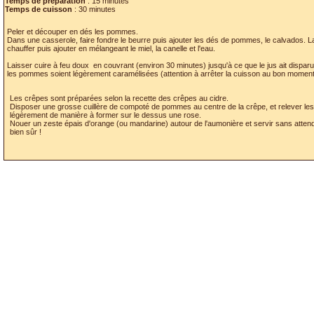
Temps de préparation
: 15 minutes
Temps de cuisson
: 30 minutes
Peler et découper en dés les pommes.
Dans une casserole, faire fondre le beurre puis ajouter les dés de pommes, le calvados. L
chauffer puis ajouter en mélangeant le miel, la canelle et l'eau.
Laisser cuire à feu doux en couvrant (environ 30 minutes) jusqu'à ce que le jus ait disparu
les pommes soient légèrement caramélisées (attention à arrêter la cuisson au bon moment 
Les crêpes sont préparées selon la recette des crêpes au cidre.
Disposer une grosse cuillère de compoté de pommes au centre de la crêpe, et relever les 
légèrement de manière à former sur le dessus une rose.
Nouer un zeste épais d'orange (ou mandarine) autour de l'aumonière et servir sans attend
bien sûr !